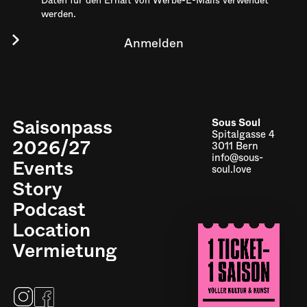
Daten für den Erhalt von Werbe-E-Mails verwendet
werden.
Saisonpass
Sous Soul
Spitalgasse 4
2026/27
3011 Bern
info@sous-
Events
soul.love
Story
Podcast
Location
Impressum
Vermietung
Datenschutz