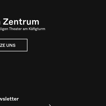
m Zentrum
ligen Theater am Käfigturm
ZE UNS
sletter