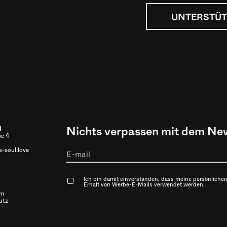
UNTERSTÜT
Nichts verpassen mit dem New
l
se 4
-soul.love
Ich bin damit einverstanden, dass meine persönlichen
Erhalt von Werbe-E-Mails verwendet werden.
um
utz