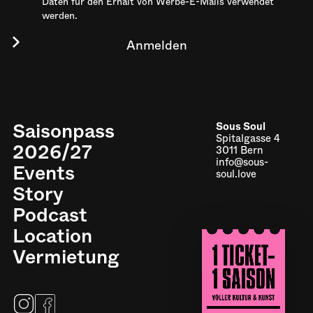
Daten für den Erhalt von Werbe-E-Mails verwendet
werden.
Saisonpass
Sous Soul
Spitalgasse 4
2026/27
3011 Bern
info@sous-
Events
soul.love
Story
Podcast
Location
Impressum
Vermietung
Datenschutz