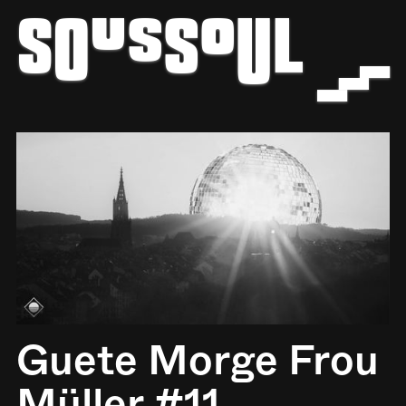
z
b
Guete Morge Frou
Müller #11