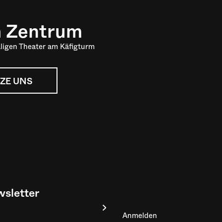
m Zentrum
ligen Theater am Käfigturm
ZE UNS
sletter