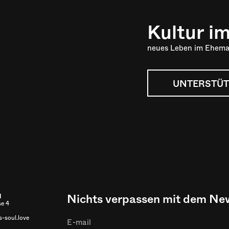
Kultur i
neues Leben im Ehema
UNTERSTÜT
Nichts verpassen mit dem New
l
se 4
-soul.love