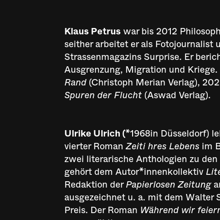
Klaus Petrus
war bis 2012 Philosophi
seither arbeitet er als Fotojournalist
Strassenmagazins Surprise. Er beric
Ausgrenzung, Migration und Kriege.
Rand
(Christoph Merian Verlag), 202
Spuren der Flucht
(Aswad Verlag).
Ulrike Ulrich (
*1968in Düsseldorf) le
vierter Roman
Zeiti hres Lebens
im B
zwei literarische Anthologien zu d
gehört dem Autor*innenkollektiv
Lit
Redaktion der
Papierlosen Zeitung
a
ausgezeichnet u. a. mit dem Walter 
Preis. Der Roman
Während wir feier