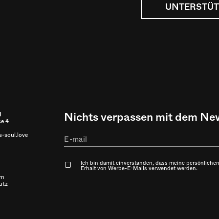
UNTERSTÜT
Nichts verpassen mit dem New
l
se 4
-soul.love
Ich bin damit einverstanden, dass meine persönlichen
Erhalt von Werbe-E-Mails verwendet werden.
um
utz