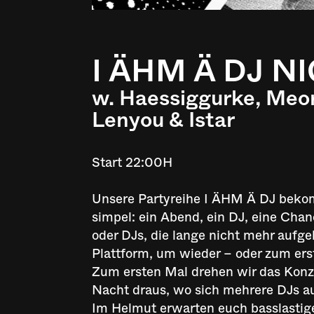
I ÄHM Ä DJ N
w. Haessiggurke, Meora
Lenyou & Istar
Start 22:00H
Unsere Partyreihe I ÄHM Ä DJ bekom
simpel: ein Abend, ein DJ, eine Ch
oder DJs, die lange nicht mehr aufg
Plattform, um wieder – oder zum erst
Zum ersten Mal drehen wir das Konz
Nacht draus, wo sich mehrere DJs au
Im Helmut erwarten euch basslastig