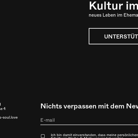
Kultur i
neues Leben im Ehema
UNTERSTÜT
Nichts verpassen mit dem New
l
se 4
-soul.love
Ich bin damit einverstanden, dass meine persönlichen