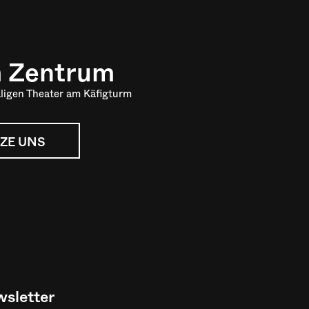
m Zentrum
ligen Theater am Käfigturm
ZE UNS
sletter