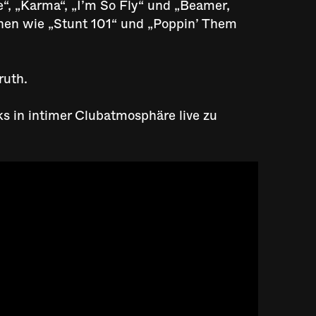
e“, „Karma“, „I’m So Fly“ und „Beamer,
en wie „Stunt 101“ und „Poppin’ Them
ruth.
s in intimer Clubatmosphäre live zu