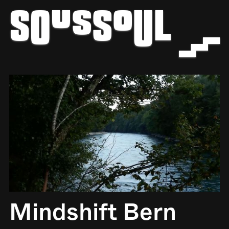
z
b
Mindshift Bern