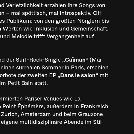
 Verletzlichkeit erzählen ihre Songs von
 – mal spöttisch, mal introspektiv. OH
es Publikum: von den größten Nörglern bis
n Werten wie Inklusion und Gemeinschaft.
nd Melodie trifft Vergangenheit auf
nd der Surf-Rock-Single
„Caïman“
(Mai
 einen surrealen Sommer in Paris, erschien
orbote der zweiten EP
„Dans le salon“
mit
m Petit Bain statt.
mmierten Pariser Venues wie La
e Point Éphémère, außerdem in Frankreich
na, Zurich, Amsterdam und beim Grauzone
 eigene multidisziplinäre Abende im Stil