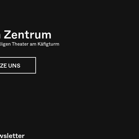
m Zentrum
ligen Theater am Käfigturm
ZE UNS
sletter