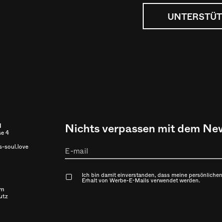
UNTERSTÜT
Nichts verpassen mit dem New
l
se 4
-soul.love
Ich bin damit einverstanden, dass meine persönlichen
Erhalt von Werbe-E-Mails verwendet werden.
um
utz